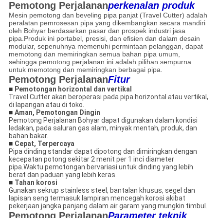
Pemotong Perjalanan
perkenalan produk
Mesin pemotong dan beveling pipa panjat (Travel Cutter) adalah
peralatan pemrosesan pipa yang dikembangkan secara mandiri
oleh Bohyar berdasarkan pasar dan prospek industri jasa
pipa.Produk ini portabel, presisi, dan efisien dan dalam desain
modular, sepenuhnya memenuhi permintaan pelanggan, dapat
memotong dan memiringkan semua bahan pipa umum,
sehingga pemotong perjalanan ini adalah pilihan sempurna
untuk memotong dan memiringkan berbagai pipa.
Pemotong Perjalanan
Fitur
■
Pemotongan horizontal dan vertikal
Travel Cutter akan beroperasi pada pipa horizontal atau vertikal,
di lapangan atau di toko.
■
Aman, Pemotongan Dingin
Pemotong Perjalanan Bohyar dapat digunakan dalam kondisi
ledakan, pada saluran gas alam, minyak mentah, produk, dan
bahan bakar.
■
Cepat, Terpercaya
Pipa dinding standar dapat dipotong dan dimiringkan dengan
kecepatan potong sekitar 2 menit per 1 inci diameter
pipa.Waktu pemotongan bervariasi untuk dinding yang lebih
berat dan paduan yang lebih keras.
■
Tahan korosi
Gunakan sekrup stainless steel, bantalan khusus, segel dan
lapisan seng termasuk lampiran mencegah korosi akibat
pekerjaan jangka panjang dalam air garam yang mungkin timbul.
Pemotong Perjalanan
Parameter teknik