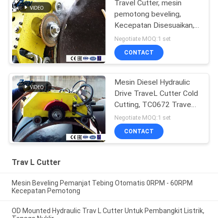
Travel Cutter, mesin
pemotong beveling,
Kecepatan Disesuaikan,
rantai stainless steel
Negotiate MOQ:1 set
CONTACT
Mesin Diesel Hydraulic
Drive TraveL Cutter Cold
Cutting, TC0672 TraveL
Cutter
Negotiate MOQ:1 set
CONTACT
Trav L Cutter
Mesin Beveling Pemanjat Tebing Otomatis 0RPM - 60RPM
Kecepatan Pemotong
OD Mounted Hydraulic Trav L Cutter Untuk Pembangkit Listrik,