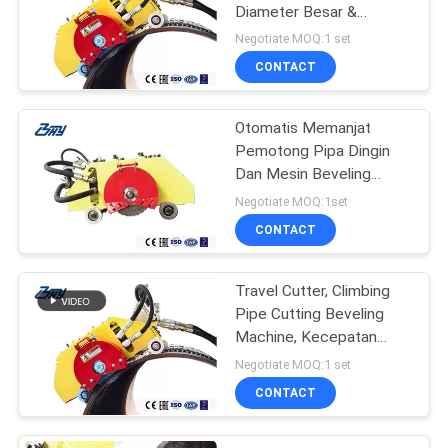
Diameter Besar &
Beveling, Mesin Pipa
Negotiate MOQ:1 set
Pemanjat Portabel
CONTACT
Otomatis Memanjat
Pemotong Pipa Dingin
Dan Mesin Beveling
Untuk Pemotong Pipa
Negotiate MOQ:1set
Diameter Besar
CONTACT
Travel Cutter, Climbing
Pipe Cutting Beveling
Machine, Kecepatan
Disesuaikan, Penggerak
Negotiate MOQ:1 set
rantai anti-slip yang andal
CONTACT