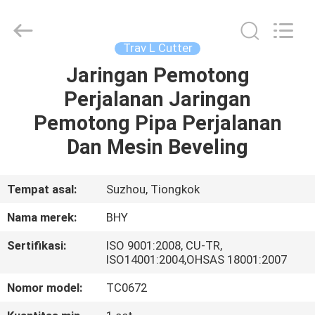
2026
Bohyar
Engineering
Material
Technology(Suzhou)Co.,
Trav L Cutter
Ltd.
All
Jaringan Pemotong
RUMAH
Rights
Reserved.
Perjalanan Jaringan
PRODUK
Pemotong Pipa Perjalanan
Dan Mesin Beveling
TENTANG
KAMI
Tempat asal:
Suzhou, Tiongkok
Nama merek:
BHY
TUR
Sertifikasi:
ISO 9001:2008, CU-TR,
PABRIK
ISO14001:2004,OHSAS 18001:2007
Nomor model:
TC0672
KONTROL