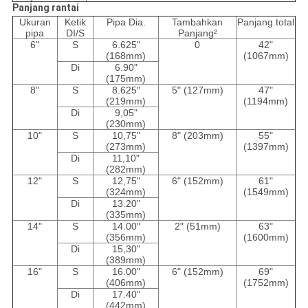
Panjang rantai
Ukuran
Ketik
Pipa Dia.
Tambahkan
Panjang total
pipa
DI/S
Panjang²
6"
S
6.625"
0
42"
(168mm)
(1067mm)
Di
6.90"
(175mm)
8"
S
8.625"
5" (127mm)
47"
(219mm)
(1194mm)
Di
9,05"
(230mm)
10"
S
10,75"
8" (203mm)
55"
(273mm)
(1397mm)
Di
11,10"
(282mm)
12"
S
12,75"
6" (152mm)
61"
(324mm)
(1549mm)
Di
13.20"
(335mm)
14"
S
14.00"
2" (51mm)
63"
(356mm)
(1600mm)
Di
15,30"
(389mm)
16"
S
16.00"
6" (152mm)
69"
(406mm)
(1752mm)
Di
17.40"
(442mm)