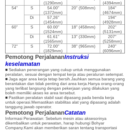
(1290mm)
(4394mm)
54"
S
54.00"
20" (508mm)
184"
(1372mm)
(4674mm)
Di
57,26"
194"
(1454mm)
(4928mm)
60"
S
60.00"
18" (458mm)
202"
(1524mm)
(5131mm)
Di
61.61"
13" (330mm)
207"
(1565mm)
(5258mm)
72"
S
72.00"
38" (965mm)
240"
(1829mm)
(6096mm)
Pemotong Perjalanan
Instruksi
keselamatan
■
Sediakan penerangan yang cukup untuk menggunakan
peralatan, sesuai dengan tempat kerja atau peraturan setempat.
■
Jaga agar area kerja tetap bersih.Jauhkan semua barang yang
berantakan dan tidak penting dari area kerja.Hanya orang-orang
yang terlibat langsung dengan pekerjaan yang dilakukan yang
boleh memiliki akses ke area tersebut.
■
Pastikan peralatan stabil saat dipasang pada benda kerja
untuk operasi.Memastikan stabilitas alat yang dipasang adalah
tanggung jawab operator.
Pemotong Perjalanan
Catatan
Informasi Perawatan: Sebelum mesin atau aksesorinya
dikembalikan untuk perawatan, harap hubungi Bohyar
Company.Kami akan memberikan saran tentang transportasi