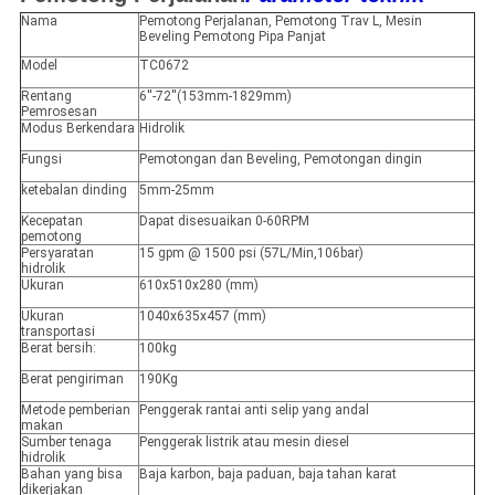
Nama
Pemotong Perjalanan, Pemotong Trav L, Mesin
Beveling Pemotong Pipa Panjat
Model
TC0672
Rentang
6''-72''(153mm-1829mm)
Pemrosesan
Modus Berkendara
Hidrolik
Fungsi
Pemotongan dan Beveling, Pemotongan dingin
ketebalan dinding
5mm-25mm
Kecepatan
Dapat disesuaikan 0-60RPM
pemotong
Persyaratan
15 gpm @ 1500 psi (57L/Min,106bar)
hidrolik
Ukuran
610x510x280 (mm)
Ukuran
1040x635x457 (mm)
transportasi
Berat bersih:
100kg
Berat pengiriman
190Kg
Metode pemberian
Penggerak rantai anti selip yang andal
makan
Sumber tenaga
Penggerak listrik atau mesin diesel
hidrolik
Bahan yang bisa
Baja karbon, baja paduan, baja tahan karat
dikerjakan