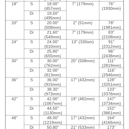
18"
S
18.00"
7" (179mm)
76"
(457mm)
(1930mm)
Di
19,50"
(495mm)
20"
S
20.00"
2" (51mm)
78"
(508mm)
(1981mm)
Di
21,60"
7" (179mm)
83"
(549mm)
(2108mm)
24"
S
24.00"
13" (330sm)
91"
(610mm)
(2312mm)
Di
25,80"
96"
(655mm)
(2438mm)
30"
S
30.00"
20" (508mm)
111"
(762mm)
(2819mm)
Di
32.00"
116"
(813mm)
(2946mm)
36"
S
36.00"
17" (432mm)
128"
(915mm)
(3251mm)
Di
38.30"
133"
(973mm)
(3378mm)
42"
S
42.00"
19" (482mm)
147"
(1067mm)
(3734mm)
Di
44,50"
152"
(1130mm)
(3861mm)
48"
S
48.00"
17" (432mm)
164"
(1219mm)
(4166mm)
Di
50,80"
21" (533mm)
173"