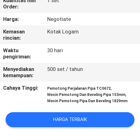
Kuantitas min
1 set
KUALITAS
Order:
Harga:
Negotiate
PETA
Kemasan
Kotak Logam
SITUS
rincian:
Waktu
30 hari
KEBIJAKAN
pengiriman:
PRIBADI
Menyediakan
500 set / tahun
kemampuan:
Cahaya Tinggi:
,
Pemotong Perjalanan Pipa TC0672
,
Mesin Pemotong Dan Beveling Pipa 153mm
Mesin Pemotong Pipa Dan Beveling 1829mm
HARGA TERBAIK