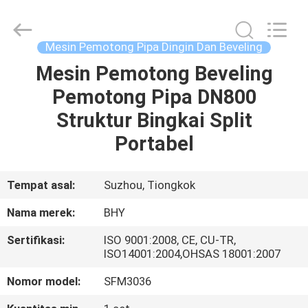
2026
Bohyar
Engineering
Material
Technology(Suzhou)Co.,
Mesin Pemotong Pipa Dingin Dan Beveling
Ltd.
All
Mesin Pemotong Beveling
RUMAH
Rights
Reserved.
Pemotong Pipa DN800
PRODUK
Struktur Bingkai Split
Portabel
TENTANG
KAMI
Tempat asal:
Suzhou, Tiongkok
Nama merek:
BHY
TUR
Sertifikasi:
ISO 9001:2008, CE, CU-TR,
PABRIK
ISO14001:2004,OHSAS 18001:2007
Nomor model:
SFM3036
KONTROL