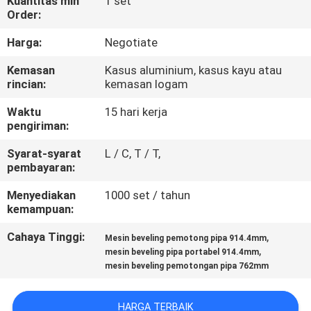
Kuantitas min
1 set
KUALITAS
Order:
Harga:
Negotiate
PETA
Kemasan
Kasus aluminium, kasus kayu atau
SITUS
rincian:
kemasan logam
Waktu
15 hari kerja
KEBIJAKAN
pengiriman:
PRIBADI
Syarat-syarat
L / C, T / T,
pembayaran:
Menyediakan
1000 set / tahun
kemampuan:
Cahaya Tinggi:
,
Mesin beveling pemotong pipa 914.4mm
,
mesin beveling pipa portabel 914.4mm
mesin beveling pemotongan pipa 762mm
HARGA TERBAIK