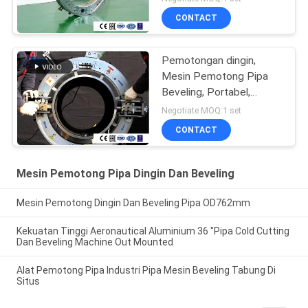
beveling pipa 18 inci
CONTACT
Pemotongan dingin,
Mesin Pemotong Pipa
Beveling, Portabel,
Penggerak listrik
Negotiate MOQ:1 set
CONTACT
Mesin Pemotong Pipa Dingin Dan Beveling
Mesin Pemotong Dingin Dan Beveling Pipa OD762mm
Kekuatan Tinggi Aeronautical Aluminium 36 "Pipa Cold Cutting
Dan Beveling Machine Out Mounted
Alat Pemotong Pipa Industri Pipa Mesin Beveling Tabung Di
Situs