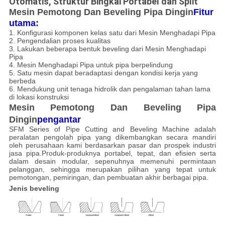
Otomatis, Struktur Bingkai Portabel dan Split
Mesin Pemotong Dan Beveling Pipa Dingin
Fitur
utama:
1. Konfigurasi komponen kelas satu dari Mesin Menghadapi Pipa
2. Pengendalian proses kualitas
3. Lakukan beberapa bentuk beveling dari Mesin Menghadapi
Pipa
4. Mesin Menghadapi Pipa untuk pipa berpelindung
5. Satu mesin dapat beradaptasi dengan kondisi kerja yang
berbeda
6. Mendukung unit tenaga hidrolik dan pengalaman tahan lama
di lokasi konstruksi
Mesin Pemotong Dan Beveling Pipa
Dingin
pengantar
SFM Series of Pipe Cutting and Beveling Machine adalah
peralatan pengolah pipa yang dikembangkan secara mandiri
oleh perusahaan kami berdasarkan pasar dan prospek industri
jasa pipa.Produk-produknya portabel, tepat, dan efisien serta
dalam desain modular, sepenuhnya memenuhi permintaan
pelanggan, sehingga merupakan pilihan yang tepat untuk
pemotongan, pemiringan, dan pembuatan akhir berbagai pipa.
Jenis beveling