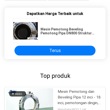
Dapatkan Harga Terbaik untuk
Mesin Pemotong Beveling
Pemotong Pipa DN800 Struktur
Bingkai Split Portabel
Terus
Top produk
Mesin Pemotong dan
Beveling Pipa 12 inci - 18
inci, pemotongan dingin,
pemotongan pipa 18 inci,
Negotiate MOQ:1 set