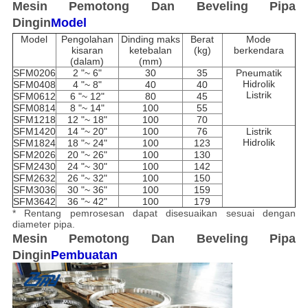
Mesin Pemotong Dan Beveling Pipa
Dingin
Model
Model
Pengolahan
Dinding maks
Berat
Mode
kisaran
ketebalan
(kg)
berkendara
(dalam)
(mm)
SFM0206
2 "~ 6"
30
35
Pneumatik
Hidrolik
SFM0408
4 "~ 8"
40
40
Listrik
SFM0612
6 "~ 12"
80
45
SFM0814
8 "~ 14"
100
55
SFM1218
12 "~ 18"
100
70
SFM1420
14 "~ 20"
100
76
Listrik
Hidrolik
SFM1824
18 "~ 24"
100
123
SFM2026
20 "~ 26"
100
130
SFM2430
24 "~ 30"
100
142
SFM2632
26 "~ 32"
100
150
SFM3036
30 "~ 36"
100
159
SFM3642
36 "~ 42"
100
179
* Rentang pemrosesan dapat disesuaikan sesuai dengan
diameter pipa.
Mesin Pemotong Dan Beveling Pipa
Dingin
Pembuatan