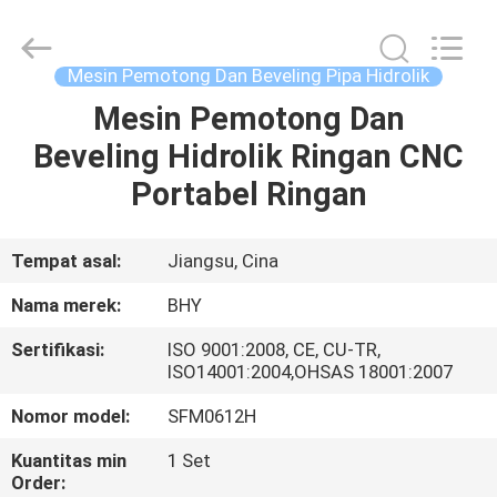
2026
Bohyar
Engineering
Material
Technology(Suzhou)Co.,
Mesin Pemotong Dan Beveling Pipa Hidrolik
Ltd.
All
Mesin Pemotong Dan
RUMAH
Rights
Reserved.
Beveling Hidrolik Ringan CNC
PRODUK
Portabel Ringan
TENTANG
Tempat asal:
Jiangsu, Cina
KAMI
Nama merek:
BHY
Sertifikasi:
ISO 9001:2008, CE, CU-TR,
TUR
ISO14001:2004,OHSAS 18001:2007
PABRIK
Nomor model:
SFM0612H
Kuantitas min
1 Set
KONTROL
Order: