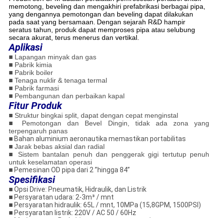
memotong, beveling dan mengakhiri prefabrikasi berbagai pipa,
yang dengannya pemotongan dan beveling dapat dilakukan
pada saat yang bersamaan.
Dengan sejarah R&D hampir
seratus tahun, produk dapat memproses pipa atau selubung
secara akurat, terus menerus dan vertikal.
Aplikasi
■ Lapangan minyak dan gas
■ Pabrik kimia
■ Pabrik boiler
■ Tenaga nuklir & tenaga termal
■ Pabrik farmasi
■ Pembangunan dan perbaikan kapal
Fitur Produk
■ Struktur bingkai split, dapat dengan cepat menginstal
■
Pemotongan dan Bevel Dingin, tidak ada zona yang
terpengaruh panas
■
Bahan aluminium aeronautika memastikan portabilitas
■ Jarak bebas aksial dan radial
■ Sistem bantalan penuh dan penggerak gigi tertutup penuh
untuk keselamatan operasi
■
Pemesinan OD pipa dari 2 ”hingga 84”
Spesifikasi
■
Opsi Drive: Pneumatik, Hidraulik, dan Listrik
■
Persyaratan udara: 2-3m³ / mnt
■
Persyaratan hidraulik: 65L / mnt, 10MPa (15,8GPM, 1500PSI)
■
Persyaratan listrik: 220V / AC 50 / 60Hz