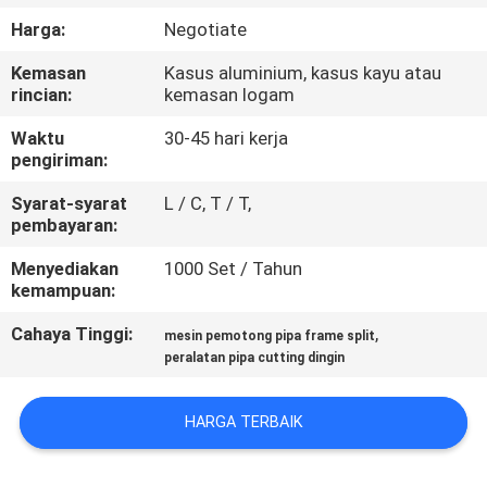
KUALITAS
Harga:
Negotiate
Kemasan
Kasus aluminium, kasus kayu atau
PETA
rincian:
kemasan logam
SITUS
Waktu
30-45 hari kerja
pengiriman:
KEBIJAKAN
Syarat-syarat
L / C, T / T,
PRIBADI
pembayaran:
Menyediakan
1000 Set / Tahun
kemampuan:
Cahaya Tinggi:
,
mesin pemotong pipa frame split
peralatan pipa cutting dingin
HARGA TERBAIK