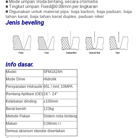
■
Mode umpan: Roda bintang, secara otomatis
■
Tingkat umpan: Fixed@0.08mm per lingkaran
■ Digunakan untuk material pipa: baja karbon, baja paduan, baja
tahan karat, baja tahan karat duples, paduan nikel
Jenis beveling
Info dasar.
Model
SFM1824H
Mode Drive
Hidrolik
Persyaratan Hidraulik
65L / mnt, 10MPA
Rentang Aplikasi (OD)
18 "- 24"
Ketebalan dinding
≤100mm
Berat bersih
123kg
Metode Pakan
Sistem roda bintang
Makan
0,08mm / r
Semua aksesori standar disertakan