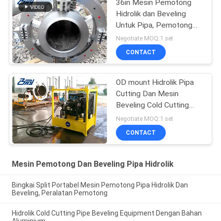
36in Mesin Pemotong
Hidrolik dan Beveling
Untuk Pipa, Pemotong
dan Beveler Pipa 42in
Negotiate MOQ:1 set
CONTACT
OD mount Hidrolik Pipa
Cutting Dan Mesin
Beveling Cold Cutting
untuk perbaikan pipa
Negotiate MOQ:1 set
Minyak & Gas
CONTACT
Mesin Pemotong Dan Beveling Pipa Hidrolik
Bingkai Split Portabel Mesin Pemotong Pipa Hidrolik Dan
Beveling, Peralatan Pemotong
Hidrolik Cold Cutting Pipe Beveling Equipment Dengan Bahan
Aluminium