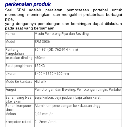
perkenalan produk
Seri SFM adalah peralatan pemrosesan portabel untuk
memotong, memiringkan, dan mengakhiri prefabrikasi berbagai
pipa,
yang dengannya pemotongan dan kemiringan dapat dilakukan
pada saat yang bersamaan.
Nama
Mesin Pemotong Pipa dan Beveling
Model
SFM 3036
Rentang
30 "-36" (OD: 762-914.4mm)
Pengolahan
ketebalan dinding
≤80mm
Berat pengiriman:
159KG
Ukuran
1400 * 1350 * 600mm
Mode Berkendara
Hidrolik
Fungsi
Pemotongan dan Beveling, Pemotongan dingin, Portabel
Bahan yang bisa
Baja karbon, baja paduan, baja tahan karat
dikerjakan
Bahan komponen
Aluminium penerbangan berkekuatan tinggi
cincin
Makan
0,08 mm / r
Kecepatan rotasi:
0 - 2mm / mnt