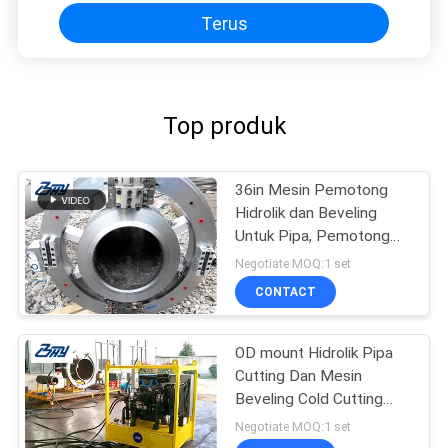
Terus
Top produk
36in Mesin Pemotong
Hidrolik dan Beveling
Untuk Pipa, Pemotong
dan Beveler Pipa 42in
Negotiate MOQ:1 set
CONTACT
OD mount Hidrolik Pipa
Cutting Dan Mesin
Beveling Cold Cutting
untuk perbaikan pipa
Negotiate MOQ:1 set
Minyak & Gas