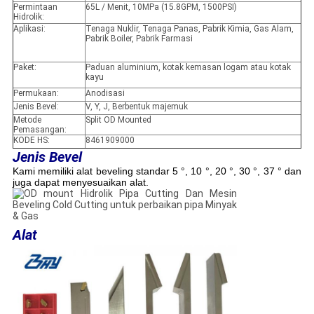
Permintaan
65L / Menit, 10MPa (15.8GPM, 1500PSI)
Hidrolik:
Aplikasi:
Tenaga Nuklir, Tenaga Panas, Pabrik Kimia, Gas Alam,
Pabrik Boiler, Pabrik Farmasi
Paket:
Paduan aluminium, kotak kemasan logam atau kotak
kayu
Permukaan:
Anodisasi
Jenis Bevel:
V, Y, J, Berbentuk majemuk
Metode
Split OD Mounted
Pemasangan:
KODE HS:
8461909000
Jenis Bevel
Kami memiliki alat beveling standar 5 °, 10 °, 20 °, 30 °, 37 ° dan
juga dapat menyesuaikan alat.
Alat