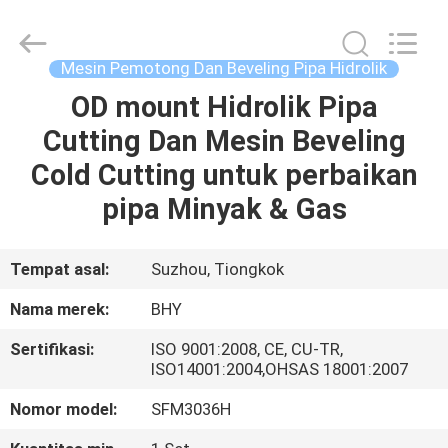
2026
Bohyar
Engineering
Material
Technology(Suzhou)Co.,
Mesin Pemotong Dan Beveling Pipa Hidrolik
Ltd.
All
OD mount Hidrolik Pipa
RUMAH
Rights
Reserved.
Cutting Dan Mesin Beveling
PRODUK
Cold Cutting untuk perbaikan
pipa Minyak & Gas
TENTANG
KAMI
Tempat asal:
Suzhou, Tiongkok
Nama merek:
BHY
TUR
Sertifikasi:
ISO 9001:2008, CE, CU-TR,
PABRIK
ISO14001:2004,OHSAS 18001:2007
Nomor model:
SFM3036H
KONTROL