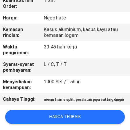
Kuantitas min
1 Set
KUALITAS
Order:
Harga:
Negotiate
PETA
Kemasan
Kasus aluminium, kasus kayu atau
SITUS
rincian:
kemasan logam
Waktu
30-45 hari kerja
KEBIJAKAN
pengiriman:
PRIBADI
Syarat-syarat
L / C, T / T
pembayaran:
Menyediakan
1000 Set / Tahun
kemampuan:
Cahaya Tinggi:
,
mesin frame split
peralatan pipa cutting dingin
HARGA TERBAIK