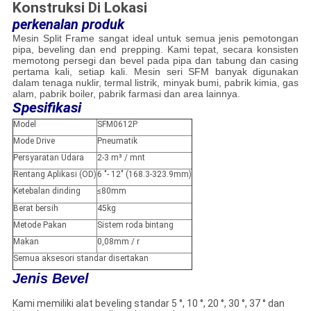
Konstruksi Di Lokasi
perkenalan produk
Mesin Split Frame sangat ideal untuk semua jenis pemotongan
pipa, beveling dan end prepping. Kami tepat, secara konsisten
memotong persegi dan bevel pada pipa dan tabung dan casing
pertama kali, setiap kali. Mesin seri SFM banyak digunakan
dalam tenaga nuklir, termal listrik, minyak bumi, pabrik kimia, gas
alam, pabrik boiler, pabrik farmasi dan area lainnya.
Spesifikasi
Model
SFM0612P
Mode Drive
Pneumatik
Persyaratan Udara
2-3 m³ / mnt
Rentang Aplikasi (OD)
6 "- 12" (168.3-323.9mm)
Ketebalan dinding
≤80mm
Berat bersih
45kg
Metode Pakan
Sistem roda bintang
Makan
0,08mm / r
Semua aksesori standar disertakan
Jenis Bevel
Kami memiliki alat beveling standar 5 °, 10 °, 20 °, 30 °, 37 ° dan