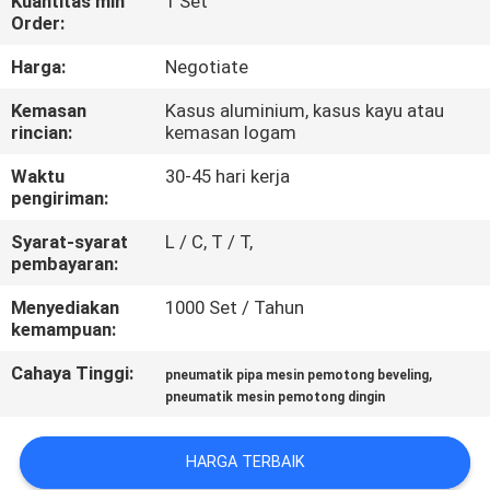
Kuantitas min
1 Set
KUALITAS
Order:
Harga:
Negotiate
PETA
Kemasan
Kasus aluminium, kasus kayu atau
SITUS
rincian:
kemasan logam
Waktu
30-45 hari kerja
KEBIJAKAN
pengiriman:
PRIBADI
Syarat-syarat
L / C, T / T,
pembayaran:
Menyediakan
1000 Set / Tahun
kemampuan:
Cahaya Tinggi:
,
pneumatik pipa mesin pemotong beveling
pneumatik mesin pemotong dingin
HARGA TERBAIK