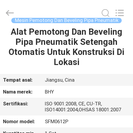
2026
Bohyar
Engineering
Material
Technology(Suzhou)Co.,
Mesin Pemotong Dan Beveling Pipa Pneumatik
Ltd.
All
Alat Pemotong Dan Beveling
RUMAH
Rights
Reserved.
Pipa Pneumatik Setengah
PRODUK
Otomatis Untuk Konstruksi Di
Lokasi
TENTANG
KAMI
Tempat asal:
Jiangsu, Cina
Nama merek:
BHY
TUR
Sertifikasi:
ISO 9001:2008, CE, CU-TR,
PABRIK
ISO14001:2004,OHSAS 18001:2007
Nomor model:
SFM0612P
KONTROL