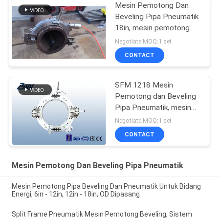
Mesin Pemotong Dan
Beveling Pipa Pneumatik
18in, mesin pemotong
pipa 457mm
Negotiate MOQ:1 set
CONTACT
SFM 1218 Mesin
Pemotong dan Beveling
Pipa Pneumatik, mesin
beveling pipa pneumatik
Negotiate MOQ:1 set
CONTACT
Mesin Pemotong Dan Beveling Pipa Pneumatik
Mesin Pemotong Pipa Beveling Dan Pneumatik Untuk Bidang
Energi, 6in - 12in, 12in - 18in, OD Dipasang
Split Frame Pneumatik Mesin Pemotong Beveling, Sistem