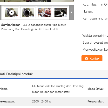
Kuantitas min Or
Harga:
Kemasan rincian
Gambar besar :
OD Dipasang Industri Pipa Mesin
Pemotong Dan Beveling untuk Driver Listrik
Waktu pengirima
Syarat-syarat p
Menyediakan k
Kontak
Detil Deskripsi produk
OD Mounted Pipe Cutting dan Beveling
Nama:
Mode Drive:
Machine dengan motor listrik
kekuasaan:
2200 - 2400 W
Persyaratan: