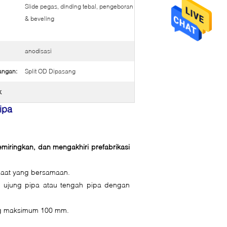
Slide pegas, dinding tebal, pengeboran
& beveling
anodisasi
angan:
Split OD Dipasang
k
ipa
iringkan, dan mengakhiri prefabrikasi
saat yang bersamaan.
 ujung pipa atau tengah pipa dengan
ng maksimum 100 mm.