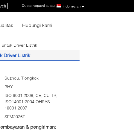
Quote request suatu
|
rch
Indonesian
ualitas
Hubungi kami
ntuk Driver Listrik
Driver Listrik
Suzhou, Tiongkok
BHY
ISO 9001:2008, CE, CU-TR,
ISO14001:2004,OHSAS
18001:2007
SFM2026E
 pembayaran & pengiriman: