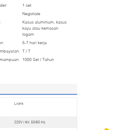
der:
1 set
Negotiate
:
Kasus aluminium, kasus
kayu atau kemasan
logam
n:
5-7 hari kerja
embayaran:
T / T
emampuan:
1000 Set / Tahun
Listrik
220V / AV, 50/60 Hz