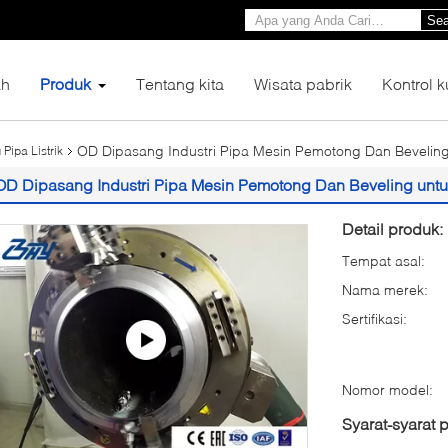
Sea
h
Produk
Tentang kita
Wisata pabrik
Kontrol k
OD Dipasang Industri Pipa Mesin Pemotong Dan Beveling u
ipa Listrik
OD Dipasang Industri Pipa Mesin Pemotong Dan Beveling untuk 
Detail produk:
Tempat asal:
Nama merek:
Sertifikasi:
Nomor model:
Syarat-syarat