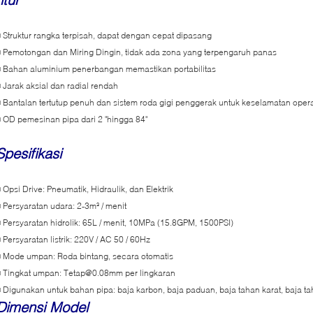
 Struktur rangka terpisah, dapat dengan cepat dipasang
 Pemotongan dan Miring Dingin, tidak ada zona yang terpengaruh panas
 Bahan aluminium penerbangan memastikan portabilitas
 Jarak aksial dan radial rendah
 Bantalan tertutup penuh dan sistem roda gigi penggerak untuk keselamatan oper
 OD pemesinan pipa dari 2 "hingga 84"
Spesifikasi
 Opsi Drive: Pneumatik, Hidraulik, dan Elektrik
 Persyaratan udara: 2-3m³ / menit
 Persyaratan hidrolik: 65L / menit, 10MPa (15.8GPM, 1500PSI)
 Persyaratan listrik: 220V / AC 50 / 60Hz
 Mode umpan: Roda bintang, secara otomatis
 Tingkat umpan: Tetap@0.08mm per lingkaran
 Digunakan untuk bahan pipa: baja karbon, baja paduan, baja tahan karat, baja ta
Dimensi Model