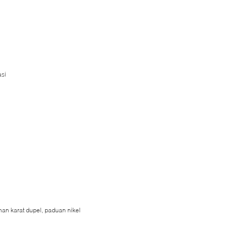
asi
han karat dupel, paduan nikel