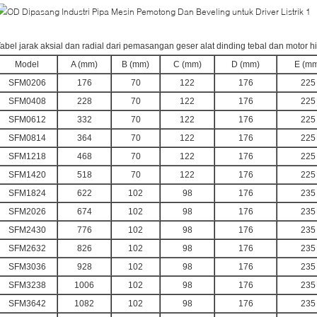
abel jarak aksial dan radial dari pemasangan geser alat dinding tebal dan motor hi
Model
A (mm)
B (mm)
C (mm)
D (mm)
E (mm
SFM0206
176
70
122
176
225
SFM0408
228
70
122
176
225
SFM0612
332
70
122
176
225
SFM0814
364
70
122
176
225
SFM1218
468
70
122
176
225
SFM1420
518
70
122
176
225
SFM1824
622
102
98
176
235
SFM2026
674
102
98
176
235
SFM2430
776
102
98
176
235
SFM2632
826
102
98
176
235
SFM3036
928
102
98
176
235
SFM3238
1006
102
98
176
235
SFM3642
1082
102
98
176
235