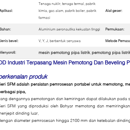
Tenaga nuklir, tenaga termal, pabrik
Aplikasi:
kimia, gas alam, pabrik boiler, pabrik
Alat geser:
farmasi
Bahan:
Aluminium aeronautika kekuatan tinggi
Permukaan:
Jenis bevel:
V, Y, J, berbentuk senyawa
Metode Pemas
mesin pemotong pipa listrik
pemotong pipa listri
Menyoroti:
,
OD Industri Terpasang
Mesin Pemotong Dan Beveling P
perkenalan produk
Seri SFM adalah peralatan pemrosesan portabel untuk memotong, mem
berbagai pipa,
yang dengannya pemotongan dan kemiringan dapat dilakukan pada 
Seri SFM yang diproduksi oleh Bohyar memotong dan memiringkan
menjepit dinding luar,
dengan diameter pemrosesan hingga 2100 mm dan ketebalan dindi