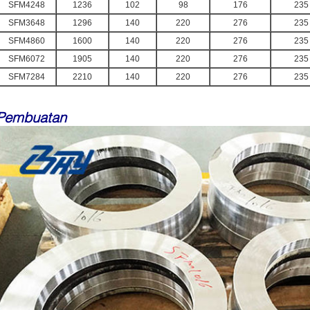
SFM4248
1236
102
98
176
235
SFM3648
1296
140
220
276
235
SFM4860
1600
140
220
276
235
SFM6072
1905
140
220
276
235
SFM7284
2210
140
220
276
235
Pembuatan