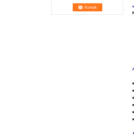
■
■
■
■