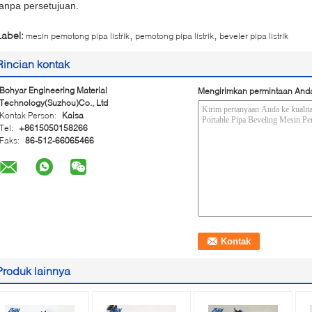
tanpa persetujuan.
,
,
Label:
mesin pemotong pipa listrik
pemotong pipa listrik
beveler pipa listrik
Rincian kontak
Bohyar Engineering Material
Mengirimkan permintaan And
Technology(Suzhou)Co., Ltd
Kontak Person:
Kaisa
Tel:
+8615050158266
Faks:
86-512-66065466
Produk lainnya