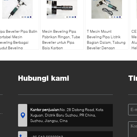
ipa Beveller Pipa Batin
Mesin Beveling Pipa
T Mesin Mount
CE 
ortabel Mesin
Pabrikan Ringan, Tube
Beveling Pipa Listrik
Mes
eveling Berbagai
Beveller untuk Pipa
Bagian Dalam, Tabung
Al
udut Beveling
Baja Karbon
Beveller Dengan
Hel
Kecepatan
Disesuaikan
Hubungi kami
Ti
Kantor penjualan:
No. 28 Datong Road, Kota
n
Xuguan, Distrik Baru Suzhou, PR China,
Suzhou, Jiangsu, Cina