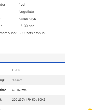
der:
1set
Negotiate
:
kasus kayu
n:
15-30 hari
emampuan:
3000sets / tahun
Listrik
ing:
≤20mm
ahan:
65-159mm
k:
220-230V 1PH 50 / 60HZ
k