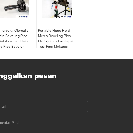
Terbukti Otomatis
Portable Hand Held
in Beveling Pipa
Mesin Beveling Pipa
uminium Dan Hand
Listrik untuk Persiapan
d Pipe Beveler
Tepi Pipa Mekanis
nggalkan pesan