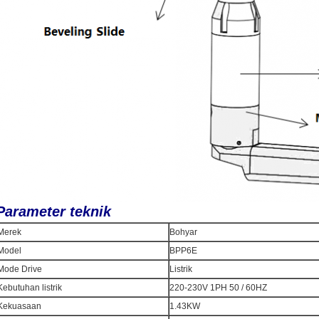
Parameter teknik
Merek
Bohyar
Model
BPP6E
Mode Drive
Listrik
Kebutuhan listrik
220-230V 1PH 50 / 60HZ
Kekuasaan
1.43KW