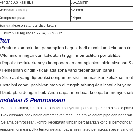
Rentang Aplikasi (ID)
65-159mm
Ketebalan dinding
≤20mm
Kecepatan putar
34rpm
Semua aksesori standar disertakan
 Listrik: Nilai tegangan 220V, 50 / 60Hz
fitur
■
Struktur kompak dan penampilan bagus, bodi aluminium kekuatan tin
■ Aluminium ringan dan kekuatan tinggi - memastikan portabilitas.
■ Dapat dipertukarkannya komponen - memungkinkan slide aksesori & a
■ Pemesinan dingin - tidak ada zona yang terpengaruh panas.
■ Slide alat yang diproduksi dengan presisi - memastikan kekakuan mut
■
Instalasi cepat, posisikan mesin di tengah tabung dan instal alat yan
■ Diadaptasi dengan baik, Anda dapat membuat kecepatan menyesuaika
Instalasi & Pemrosesan
 Selama instalasi, alat-alat tidak boleh menyentuh poros umpan dan blok ekspansi
 Blok ekspansi tidak boleh direntangkan terlalu dalam ke dalam pipa dan berjarak
 Selama pemrosesan, kontrol kecepatan umpan berdasarkan kondisi pemotongan 
komponen di mesin;
Jika terjadi getaran pada mesin atau permukaan bevel yang ti