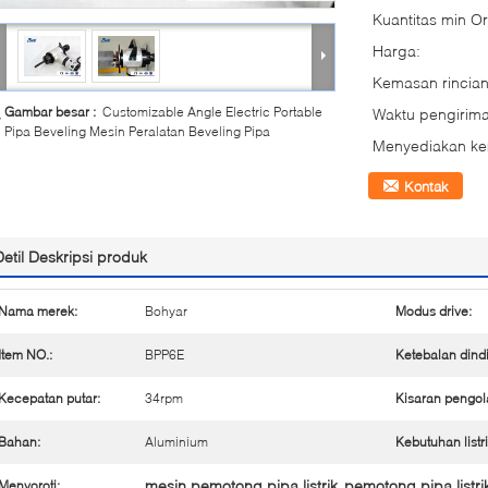
Kuantitas min Or
Harga:
Kemasan rincian
Gambar besar :
Customizable Angle Electric Portable
Waktu pengirima
Pipa Beveling Mesin Peralatan Beveling Pipa
Menyediakan k
Kontak
Detil Deskripsi produk
Nama merek:
Bohyar
Modus drive:
Item NO.:
BPP6E
Ketebalan dind
Kecepatan putar:
34rpm
Kisaran pengol
Bahan:
Aluminium
Kebutuhan listri
mesin pemotong pipa listrik
pemotong pipa listri
Menyoroti:
,