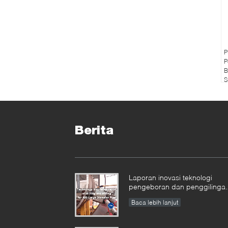
P
P
B
S
Berita
Laporan inovasi teknologi
pengeboran dan penggilinga
untuk Pipa Diameter Besar
Baca lebih lanjut
X80-SFM3648H