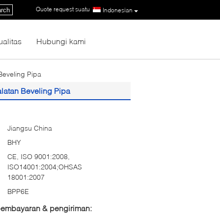
Quote request suatu
|
rch
Indonesian
ualitas
Hubungi kami
Beveling Pipa
alatan Beveling Pipa
Jiangsu China
BHY
CE, ISO 9001:2008,
ISO14001:2004;OHSAS
18001:2007
BPP6E
 pembayaran & pengiriman: