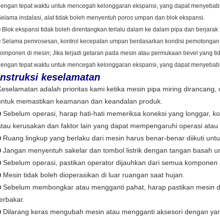
dengan tepat waktu untuk mencegah kelonggaran ekspansi, yang dapat menyebab
elama instalasi, alat tidak boleh menyentuh poros umpan dan blok ekspansi.
 Blok ekspansi tidak boleh direntangkan terlalu dalam ke dalam pipa dan berjarak
 Selama pemrosesan, kontrol kecepatan umpan berdasarkan kondisi pemotongan 
komponen di mesin;
Jika terjadi getaran pada mesin atau permukaan bevel yang ti
dengan tepat waktu untuk mencegah kelonggaran ekspansi, yang dapat menyebab
Instruksi keselamatan
Keselamatan adalah prioritas kami ketika mesin pipa miring dirancang
untuk memastikan keamanan dan keandalan produk.
■ Sebelum operasi, harap hati-hati memeriksa koneksi yang longgar, 
atau kerusakan dan faktor lain yang dapat mempengaruhi operasi ata
■ Ruang lingkup yang berlaku dari mesin harus benar-benar diikuti unt
■ Jangan menyentuh sakelar dan tombol listrik dengan tangan basah unt
■ Sebelum operasi, pastikan operator dijauhkan dari semua komponen ak
■ Mesin tidak boleh dioperasikan di luar ruangan saat hujan.
■ Sebelum membongkar atau mengganti pahat, harap pastikan mesin di
terbakar.
■ Dilarang keras mengubah mesin atau mengganti aksesori dengan yang 