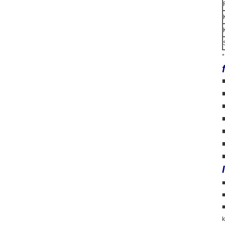
*
■
■
■