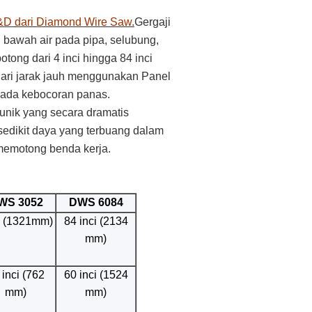
&D dari Diamond Wire Saw.
Gergaji
bawah air pada pipa, selubung,
otong dari 4 inci hingga 84 inci
 dari jarak jauh menggunakan Panel
k ada kebocoran panas.
nik yang secara dramatis
 sedikit daya yang terbuang dalam
 memotong benda kerja.
WS 3052
DWS 6084
n (1321mm)
84 inci (2134
mm)
 inci (762
60 inci (1524
mm)
mm)