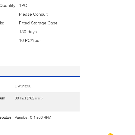
uantity:
1PC
Please Consult
ls:
Fitted Storage Case
180 days
10 PC/Year
DWS1230
mum
30 inci (762 mm)
epatan
Variabel, 0-1.500 RPM