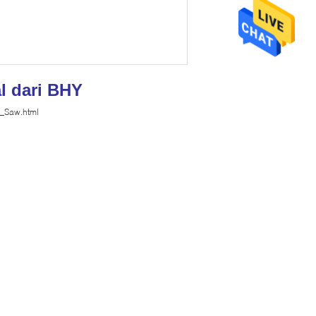
l dari BHY
_Saw.html