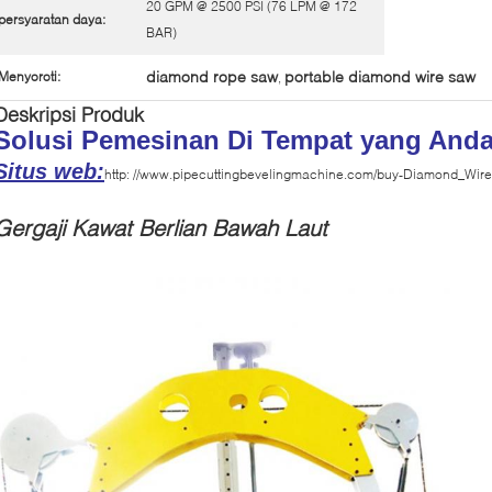
20 GPM @ 2500 PSI (76 LPM @ 172
persyaratan daya:
BAR)
diamond rope saw
portable diamond wire saw
Menyoroti:
,
Deskripsi Produk
Solusi Pemesinan Di Tempat yang Anda
Situs web:
http: //
www.pipecuttingbevelingmachine.com/buy-Diamond_Wire
Gergaji Kawat Berlian Bawah Laut