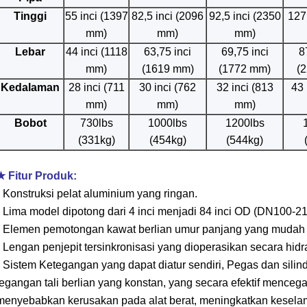
Tinggi
55 inci (1397
82,5 inci (2096
92,5 inci (2350
127
mm)
mm)
mm)
Lebar
44 inci (1118
63,75 inci
69,75 inci
8
mm)
(1619 mm)
(1772 mm)
(
Kedalaman
28 inci (711
30 inci (762
32 inci (813
43 
mm)
mm)
mm)
Bobot
730lbs
1000lbs
1200lbs
(331kg)
(454kg)
(544kg)
★ Fitur Produk:
• Konstruksi pelat aluminium yang ringan.
• Lima model dipotong dari 4 inci menjadi 84 inci OD (DN100-21
• Elemen pemotongan kawat berlian umur panjang yang mudah d
• Lengan penjepit tersinkronisasi yang dioperasikan secara hidra
• Sistem Ketegangan yang dapat diatur sendiri, Pegas dan sil
tegangan tali berlian yang konstan, yang secara efektif menceg
menyebabkan kerusakan pada alat berat, meningkatkan kesel