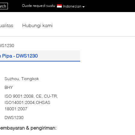
Quote request suatu
|
rch
Indonesian
ualitas
Hubungi kami
DWS1230
n Pipa - DWS1230
Suzhou, Tiongkok
BHY
ISO 9001:2008, CE, CU-TR,
ISO14001:2004,OHSAS
18001:2007
DWS1230
 pembayaran & pengiriman: