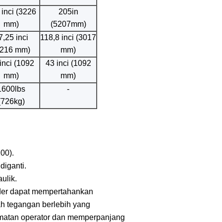
 inci (3226
205in
mm)
(5207mm)
7,25 inci
118,8 inci (3017
2216 mm)
mm)
inci (1092
43 inci (1092
mm)
mm)
1600lbs
-
(726kg)
00).
iganti.
ulik.
inder dapat mempertahankan
ah tegangan berlebih yang
amatan operator dan memperpanjang