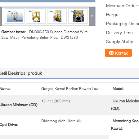
Minimum Order Q
Harga:
Packaging Detai
Gambar besar :
DN300-750 Subsea Diamond Wire
Delivery Time:
Saw, Mesin Pemotong Beton Pipa - DWS1230
Supply Ability:
Kontak
Detil Deskripsi produk
Nama:
Gergaji Kawat Berlian Bawah Laut
Model:
12 inci (305 mm)
Ukuran Maksi
Ukuran Minimum (OD):
(OD):
Didorong oleh Hidraulik
Memotong Kec
Opsi Drive:
Kawat: