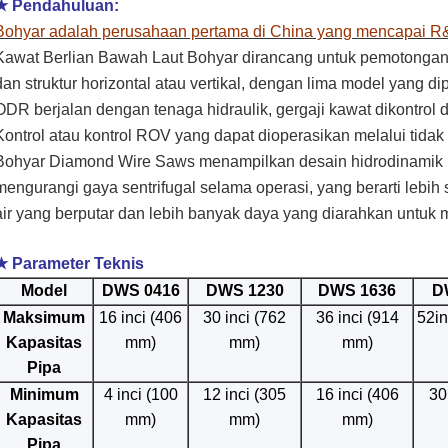
★ Pendahuluan:
Bohyar adalah perusahaan pertama di China yang mencapai R
Kawat Berlian Bawah Laut Bohyar dirancang untuk pemotongan 
dan struktur horizontal atau vertikal, dengan lima model yang dip
ODR berjalan dengan tenaga hidraulik, gergaji kawat dikontrol
Kontrol atau kontrol ROV yang dapat dioperasikan melalui tida
Bohyar Diamond Wire Saws menampilkan desain hidrodinamik u
mengurangi gaya sentrifugal selama operasi, yang berarti lebih
air yang berputar dan lebih banyak daya yang diarahkan untuk
★ Parameter Teknis
Model
DWS 0416
DWS 1230
DWS 1636
D
Maksimum
16 inci (406
30 inci (762
36 inci (914
52i
Kapasitas
mm)
mm)
mm)
Pipa
Minimum
4 inci (100
12 inci (305
16 inci (406
30
Kapasitas
mm)
mm)
mm)
Pipa